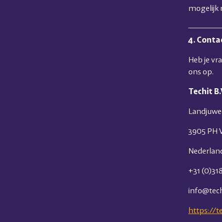
mogelijk 
4. Conta
Heb je vr
ons op.
Techit B.
Landjuwe
3905 PH 
Nederlan
+31 (0)31
info@tech
https://te