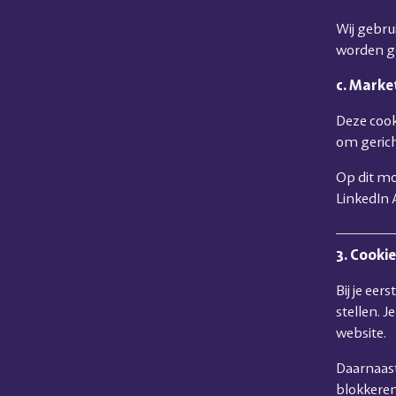
Wij gebru
worden g
c. Marke
Deze cook
om gerich
Op dit mo
LinkedIn A
3. Cooki
Bij je ee
stellen. 
website.
Daarnaast 
blokkeren