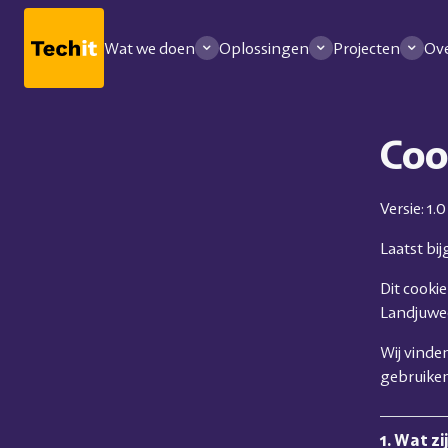
Wat we doen
Oplossingen
Projecten
Ove
Coo
Versie: 1.0
Laatst bi
Dit cooki
Landjuwee
Wij vinde
gebruiken
1. Wat zi