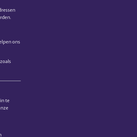
dressen
rden.
helpen ons
 zoals
in te
onze
n