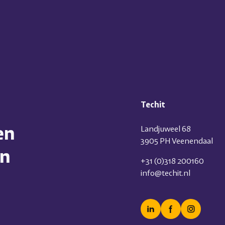
Techit
en
Landjuweel 68
3905 PH Veenendaal
en
+31 (0)318 200160
info@techit.nl