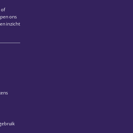
 of
lpen ons
en inzicht
kens
gebruik