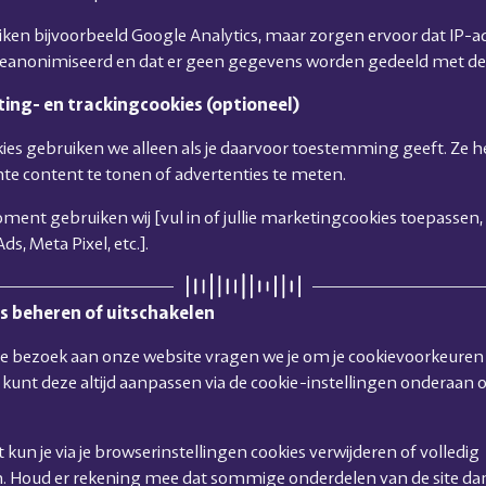
iken bijvoorbeeld Google Analytics, maar zorgen ervoor dat IP-a
eanonimiseerd en dat er geen gegevens worden gedeeld met de
ting- en trackingcookies (optioneel)
ies gebruiken we alleen als je daarvoor toestemming geeft. Ze 
te content te tonen of advertenties te meten.
ment gebruiken wij [vul in of jullie marketingcookies toepassen,
ds, Meta Pixel, etc.].
es beheren of uitschakelen
rste bezoek aan onze website vragen we je om je cookievoorkeuren 
Je kunt deze altijd aanpassen via de cookie-instellingen onderaan 
kun je via je browserinstellingen cookies verwijderen of volledig
. Houd er rekening mee dat sommige onderdelen van de site da