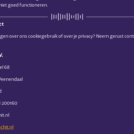
niet goed functioneren.
ct
agen over ons cookiegebruik of over je privacy? Neem gerust con
V.
el 68
Veenendaal
d
8 200160
it.nl
chit.nl