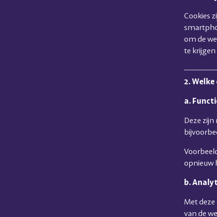
Cookies zi
smartpho
om de web
te krijgen
2. Welke
a. Funct
Deze zijn
bijvoorbe
Voorbeeld
opnieuw ho
b. Analy
Met deze 
van de web